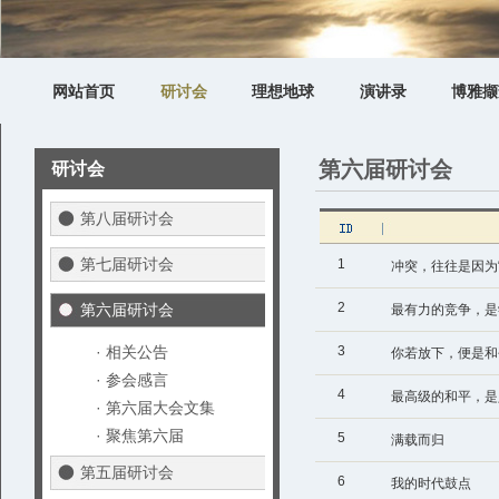
网站首页
研讨会
理想地球
演讲录
博雅撷
第六届研讨会
研讨会
第八届研讨会
第七届研讨会
1
冲突，往往是因为
2
第六届研讨会
最有力的竞争，是
· 相关公告
3
你若放下，便是和
· 参会感言
4
最高级的和平，是
· 第六届大会文集
· 聚焦第六届
5
满载而归
第五届研讨会
6
我的时代鼓点