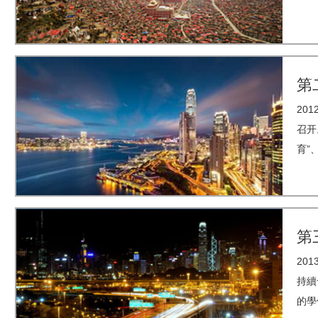
第
20
召开
育”
第
20
持續
的學