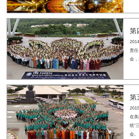
第
20
责任
会，
第
20
在美
统”
会。