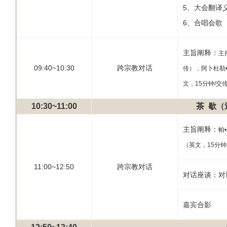
5、大会翻译
6、合唱会歌
主旨阐释：
主
09:40~10:30
跨宗教对话
传），阿卜杜勒•
文，15分钟/交
10:30~11:00
茶 歇
主旨阐释：
帕
（英文，15分钟
11:00~12:50
跨宗教对话
对话座谈：对
嘉宾合影