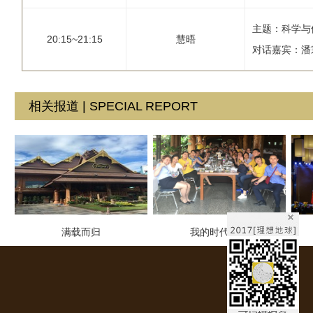
主题：科学与
20:15~21:15
慧晤
对话嘉宾：潘
相关报道 | SPECIAL REPORT
满载而归
我的时代鼓点