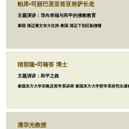
帕库•司丽巴里亚答亚努萨长老
主题演讲：导向幸福与和平的佛教教育
泰国 清迈潘文寺大住持 泰国 清迈下划区副僧督
猜那隆•司喃答 博士
主题演讲：和平之路
泰国东方大学宗教及哲学系讲师 泰国东方大学哲学系研究生课
潘宗光教授