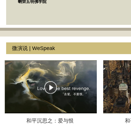
喇荣五明佛学院
微演说 | WeSpeak
和平沉思之：爱与恨
和