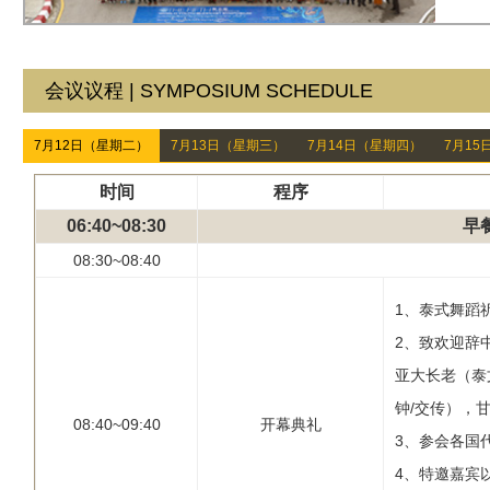
会议议程 | SYMPOSIUM SCHEDULE
7月12日（星期二）
7月13日（星期三）
7月14日（星期四）
7月15
时间
程序
06:40~08:30
早
08:30~08:40
1、泰式舞蹈
2、致欢迎辞
亚大长老（泰
钟/交传），
08:40~09:40
开幕典礼
3、参会各国
4、特邀嘉宾