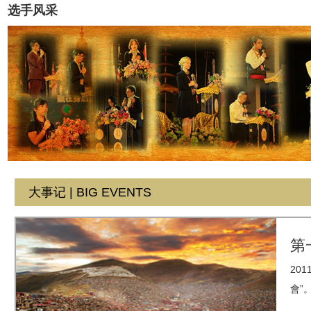
选手风采
大事记 | BIG EVENTS
第
20
會”