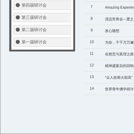
第四届研讨会
7
Amazing Experie
第三届研讨会
8
清迈世青会---爱
第二届研讨会
9
发心随想
第一届研讨会
10
为你，千千万万遍
11
在慈悲与真理之路
12
精神盛宴后的回响
13
“众人拾柴火焰高”
14
世界青年佛学研讨