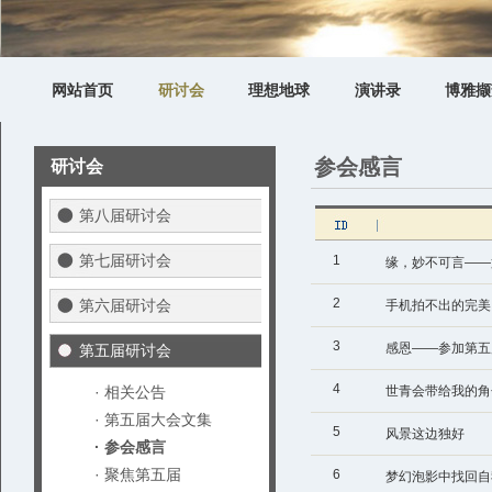
网站首页
研讨会
理想地球
演讲录
博雅撷
参会感言
研讨会
第八届研讨会
第七届研讨会
1
缘，妙不可言——
2
第六届研讨会
手机拍不出的完美
3
感恩——参加第五
第五届研讨会
4
· 相关公告
世青会带给我的角
· 第五届大会文集
5
风景这边独好
· 参会感言
· 聚焦第五届
6
梦幻泡影中找回自